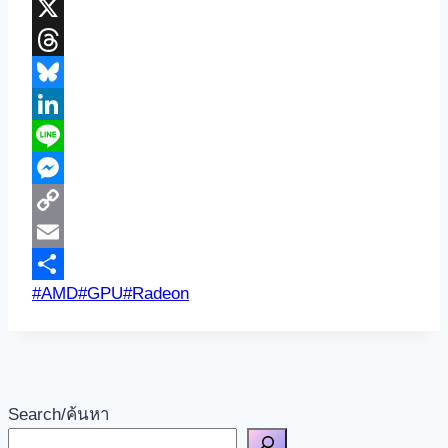
Translate
Facebook
X
Threads
Bluesky
LinkedIn
Line
Messenger
Copy
Link
Email
Post
#
AMD
#
GPU
#
Radeon
Share
Tags:
Search/ค้นหา