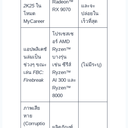
Radeon™
2K25
ใน
และจะ
RX 9070
โหมด
ปล่อยใน
MyCareer
เร็วที่สุด
โปรเซสเซ
อร์ AMD
แอปพลิเคชั
Ryzen™
นล่มเป็น
บางรุ่น
ช่วงๆ ขณะ
เช่น ซีรีส์
(ไม่มีระบุ)
เล่น
FBC:
Ryzen™
Firebreak
AI 300 และ
Ryzen™
8000
ภาพเสีย
หาย
(Corruptio
ผลิตภัณฑ์