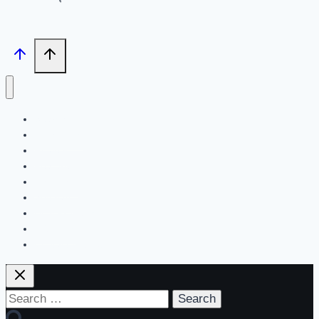
Search
Tech News
Review
Feature
Hardware
Software
New Products
PR News
Contact | About Us
Search
for: