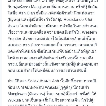
Entertainment และ Disney โดยผู้เล่นจะได้เผชิญหน้า
กับกลุ่มนักรบ Mangkwan ที่น่าเกรงขาม หรือที่รู้จักกัน
ในชื่อ Ash Clan ซึ่งมีแนวคิดต่อต้านสำนึกแห่งเอวา
(Eywa) และมุ่งมั่นที่จะกำจัดกลุ่ม Resistance ของ
ตัวเอก โดยเผ่าดังกล่าวมีบทบาทสำคัญในการกำหนด
เรื่องราวและขับเคลื่อนความขัดแย้งหลักใน Western
Frontier ตัวอย่างเกมแสดงให้เห็นถึงเอกลักษณ์ที่โดด
เด่นของ Ash Clan: รอยแผลเป็น การเจาะ และแถบสี
แดง-ดำที่เด่นชัด ซึ่งเป็นแก่นแท้ของบ้านเกิดที่ถูกเผา
ไหม้ ความสวยงามที่ตัดกันอย่างชัดเจนนี้บ่งบอกถึง
การเปลี่ยนแปลงอย่างสิ้นเชิงจากกลุ่มที่ผู้เล่นเคยพบมา
ก่อน เน้นย้ำถึงโทนที่มืดมนกว่าของส่วนเสริมนี้.
ประวัติของ So’lek กับเผ่า Ash นั้นลึกซึ้งมาก หลายปี
ก่อน เขาเคยปะทะกับ Wukula (วูคูล่า) นักรบเผ่า
Mangkwan (มังควาน) ในการต่อสู้ที่โหดร้ายซึ่งทำให้
Wukula บาดเจ็บและเต็มไปด้วยความแค้น นำไปสู่