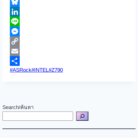
Threads
Bluesky
LinkedIn
Line
Messenger
Copy
Link
Email
Post
#
ASRock
#
INTEL
#
Z790
Share
Tags:
Search/ค้นหา