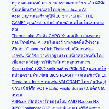
ทรู x คณะแพทย์ มธ. x รพ.ธรรมศาสตร์ฯ x เอ้ก ดิจิทัล
ขับเคลื่อนสาธารณสุขไทยสู่ Healthcare AI
Acer Day ฉลองก้าวสู่ปีที่ 10 ชวน “SHIFT THE
GAME” จุดพลังข้ามขีดจำกัด พลิกบทใหม่ในแบบของ
คุณ
Thermaltake เปิดตัว CAPO X: เคสเดียว สองระบบ
ตอบโจทย์สาย AI, สตรีมเมอร์ ประหยัดพื้นที่ทำงาน
เปิดตัว “Quantum Club Thailand” ผนึกภาครัฐ–
เอกชน–นักวิจัย วางรากฐานระบบนิเวศควอนตัมไทย
เชื่อมงานวิจัยสู่การใช้จริงในภาคอุตสาหกรรม
Kioxia เปิดตัว SSD ระดับองค์กร PCIe 6.0 รุ่นแรกที่ใช้
หน่วยความจำแฟลช BiCS FLASH™ เจเนอร์เรชัน 10
Predator x Intel ชวนแฟน VALORANT ไทย ลุ้นบินสู่ปู
ซาน เชียร์ศึก VCT Pacific Finals Busan แบบติดขอบ
สนาม
ASRock เปิดตัวการ์ดจอรุ่นใหม่ AMD Radeon RX
9050 Challenger 8GB เจาะกลุ่มเกมเมอร์ที่ต้องการ