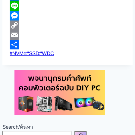
LinkedIn
Line
Messenger
Copy
Link
Email
Post
#
NVMe
#
SSD
#
WDC
Share
Tags:
Search/ค้นหา