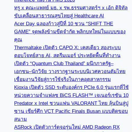
ทรู x คณะแพทย์ มธ. x รพ.ธรรมศาสตร์ฯ x เอ้ก ดิจิทัล
ขับเคลื่อนสาธารณสุขไทยสู่ Healthcare AI
Acer Day ฉลองก้าวสู่ปีที่ 10 ชวน “SHIFT THE
GAME” จุดพลังข้ามขีดจำกัด พลิกบทใหม่ในแบบของ
คุณ
Thermaltake เปิดตัว CAPO X: เคสเดียว สองระบบ
ตอบโจทย์สาย AI, สตรีมเมอร์ ประหยัดพื้นที่ทำงาน
เปิดตัว “Quantum Club Thailand” ผนึกภาครัฐ–
เอกชน–นักวิจัย วางรากฐานระบบนิเวศควอนตัมไทย
เชื่อมงานวิจัยสู่การใช้จริงในภาคอุตสาหกรรม
Kioxia เปิดตัว SSD ระดับองค์กร PCIe 6.0 รุ่นแรกที่ใช้
หน่วยความจำแฟลช BiCS FLASH™ เจเนอร์เรชัน 10
Predator x Intel ชวนแฟน VALORANT ไทย ลุ้นบินสู่ปู
ซาน เชียร์ศึก VCT Pacific Finals Busan แบบติดขอบ
สนาม
ASRock เปิดตัวการ์ดจอรุ่นใหม่ AMD Radeon RX