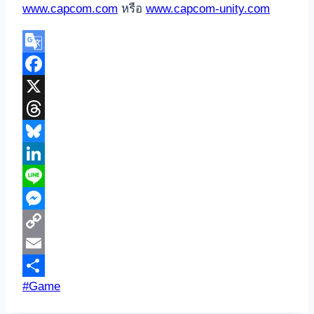
www.capcom.com
หรือ
www.capcom-unity.com
Google
Translate
Facebook
X
Threads
Bluesky
LinkedIn
Line
Messenger
Copy
Link
Email
Post
#
Game
Share
Tags: