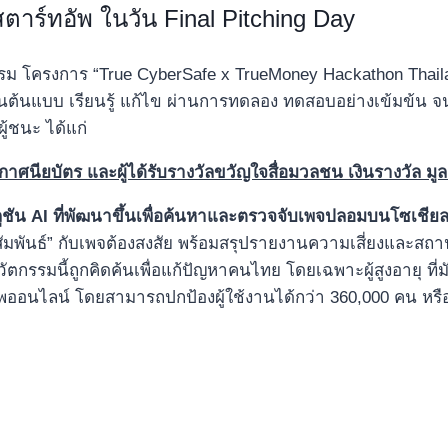
ตาร์ทอัพ ในวัน Final Pitching Day
ม โครงการ “True CyberSafe x TrueMoney Hackathon Thailand
นต้นแบบ เรียนรู้ แก้ไข ผ่านการทดลอง ทดสอบอย่างเข้มข้น จน
ู้ชนะ ได้แก่
กาศนียบัตร
และผู้ได้รับ
รางวัลขวัญใจสื่อมวลชน
เงินรางวัล
มูล
ูชัน
AI
ที่พัฒนาขึ้นเพื่อค้นหาและตรวจจับเพจปลอมบนโซเชียล
อมีปฏิสัมพันธ์” กับเพจต้องสงสัย พร้อมสรุปรายงานความเสี่ยงแ
 นวัตกรรมนี้ถูกคิดค้นเพื่อแก้ปัญหาคนไทย โดยเฉพาะผู้สูงอายุ
ีพออนไลน์ โดยสามารถปกป้องผู้ใช้งานได้กว่า 360,000 คน หรื