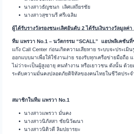
นางสาวธัญชนก เลิศเสถียรชัย
นางสาวสุชานรี ศรีเฉลิม
ผู้ได้รับรางวัลรองชนะเลิศอันดับ
2
ได้รับ
เงินรางวัลมูลค่า
ทีม
แพรวา
No.1
– นวัตกรรม “
SCALL”
แอปพลิเคชันที
แก๊ง Call Center ก่อนเกิดความเสียหาย ระบบจะประเมินร
ออกแบบมาเพื่อให้ใช้งานง่าย รองรับทุกเครือข่ายมือถือ แ
ไม่ว่าจะเป็นผู้สูงอายุ คนทำงาน หรือเยาวชน ดังนั้น ด
ระดับความมั่นคงปลอดภัยดิจิทัลของคนไทยในชีวิตประจ
สมาชิกในทีม
แพรวา
No.1
นางสาวแพรวา มั่นคง
นางสาวนิภัสสา ชัยนิวัฒนา
นางสาวนิติวดี ลิมปยารยะ