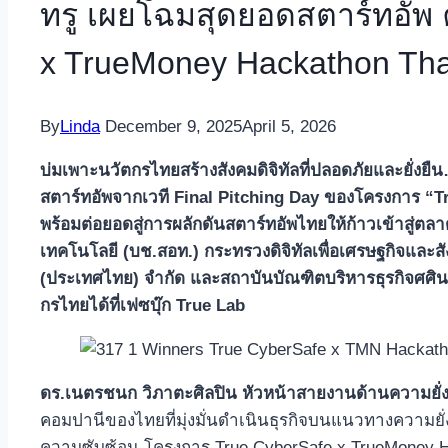
ทรู เผยโฉมสุดยอดสตาร์ทอัพ ค
x TrueMoney Hackathon Tha
By
Linda
December 9, 2025
April 5, 2026
บ่มเพาะนวัตกร
ไทยสร้างสังคมดิจิทัลที่ปลอดภัยและยั่งยื
สตาร์ทอัพจากเวที
Final Pitching Day
ของโครงการ “
T
พร้อมต่อยอดสู่การผลักดันสตาร์ทอัพไทยให้ก้าวเข้าสู่ตล
เทคโนโลยี (บช.สอท.) กระทรวงดิจิทัลเพื่อเศรษฐกิจและ
(ประเทศไทย) จำกัด และสถาบันบัณฑิตบริหารธุรกิจศศิน
กรไทย
ได้ที่เฟซบุ๊ก
True Lab
ดร.เนตรชนก วิภาตะศิลปิน หัวหน้าสายงานด้านความยั่งย
คอมปานีของไทยที่มุ่งมั่นดำเนินธุรกิจบนแนวทางความยั
ความซับซ้อน โครงการ True CyberSafe x TrueMoney Hack