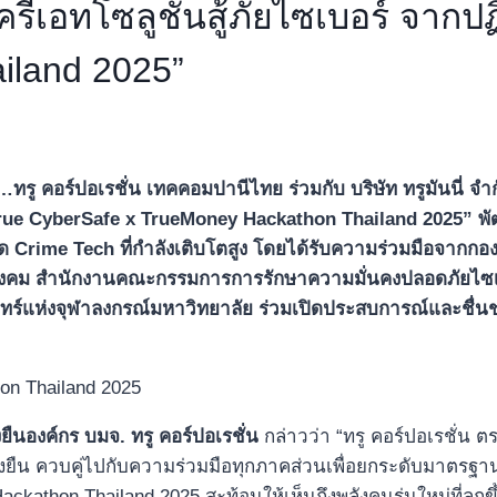
รีเอทโซลูชันสู้ภัยไซเบอร์ จากปฏ
iland 2025”
น…ทรู คอร์ปอเรชั่น
เทคคอมปานีไทย
ร่วมกับ
บริษัท ทรูมันนี่
จำก
rue CyberSafe x TrueMoney Hackathon Thailand 2025
” พั
าด
Crime Tech
ที่กำลังเติบโต
สูง
โดยได้รับ
ความร่วมมือ
จาก
กอ
สังคม สำนักงานคณะกรรมการการรักษาความมั่นคงปลอดภัยไซเบอร
ทร์แห่งจุฬาลงกรณ์มหาวิทยาลัย
ร่วมเปิดประสบการณ์และชื่
ืนองค์กร บมจ. ทรู คอร์ปอเรชั่น
กล่าวว่า “ทรู คอร์ปอเรชั่
่งยืน ควบคู่ไปกับความร่วมมือทุกภาคส่วนเพื่อยกระดับมาตรฐ
athon Thailand 2025 สะท้อนให้เห็นถึงพลังคนรุ่นใหม่ที่ลุก