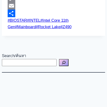
Copy
Link
Email
Post
#
BIOSTAR
#
INTEL
#
Intel Core 11th
Share
Tags:
Gen
#
Mainboard
#
Rocket Lake
#
Z490
Search/ค้นหา