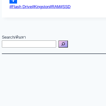
Post
#
Flash Drive
#
Kingston
#
RAM
#
SSD
Share
Tags:
Search/ค้นหา