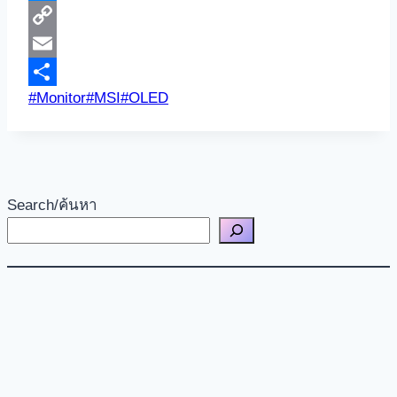
Messenger
Copy
Link
Email
Post
#
Monitor
#
MSI
#
OLED
Share
Tags:
Search/ค้นหา