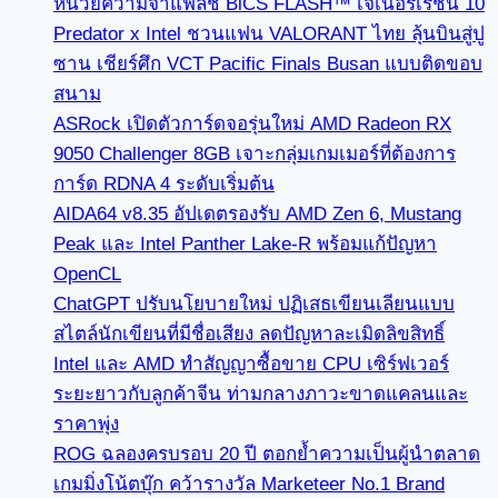
หน่วยความจำแฟลช BiCS FLASH™ เจเนอร์เรชัน 10
Predator x Intel ชวนแฟน VALORANT ไทย ลุ้นบินสู่ปู
ซาน เชียร์ศึก VCT Pacific Finals Busan แบบติดขอบ
สนาม
ASRock เปิดตัวการ์ดจอรุ่นใหม่ AMD Radeon RX
9050 Challenger 8GB เจาะกลุ่มเกมเมอร์ที่ต้องการ
การ์ด RDNA 4 ระดับเริ่มต้น
AIDA64 v8.35 อัปเดตรองรับ AMD Zen 6, Mustang
Peak และ Intel Panther Lake-R พร้อมแก้ปัญหา
OpenCL
ChatGPT ปรับนโยบายใหม่ ปฏิเสธเขียนเลียนแบบ
สไตล์นักเขียนที่มีชื่อเสียง ลดปัญหาละเมิดลิขสิทธิ์
Intel และ AMD ทำสัญญาซื้อขาย CPU เซิร์ฟเวอร์
ระยะยาวกับลูกค้าจีน ท่ามกลางภาวะขาดแคลนและ
ราคาพุ่ง
ROG ฉลองครบรอบ 20 ปี ตอกย้ำความเป็นผู้นำตลาด
เกมมิ่งโน้ตบุ๊ก คว้ารางวัล Marketeer No.1 Brand