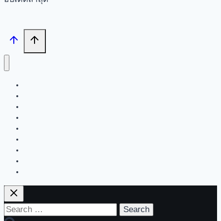
Search
Tech News
Review
Feature
Hardware
Software
New Products
PR News
Contact | About Us
Search