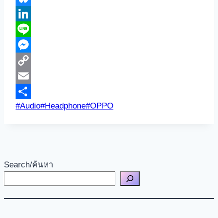
Bluesky
LinkedIn
Line
Messenger
Copy
Link
Email
Post
#
Audio
#
Headphone
#
OPPO
Share
Tags:
Search/ค้นหา