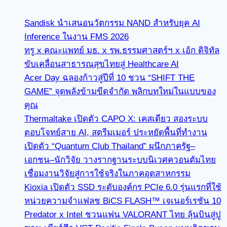
Sandisk นำเสนอนวัตกรรม NAND สำหรับยุค AI
Inference ในงาน FMS 2026
ทรู x คณะแพทย์ มธ. x รพ.ธรรมศาสตร์ฯ x เอ้ก ดิจิทัล
ขับเคลื่อนสาธารณสุขไทยสู่ Healthcare AI
Acer Day ฉลองก้าวสู่ปีที่ 10 ชวน “SHIFT THE
GAME” จุดพลังข้ามขีดจำกัด พลิกบทใหม่ในแบบของ
คุณ
Thermaltake เปิดตัว CAPO X: เคสเดียว สองระบบ
ตอบโจทย์สาย AI, สตรีมเมอร์ ประหยัดพื้นที่ทำงาน
เปิดตัว “Quantum Club Thailand” ผนึกภาครัฐ–
เอกชน–นักวิจัย วางรากฐานระบบนิเวศควอนตัมไทย
เชื่อมงานวิจัยสู่การใช้จริงในภาคอุตสาหกรรม
Kioxia เปิดตัว SSD ระดับองค์กร PCIe 6.0 รุ่นแรกที่ใช้
หน่วยความจำแฟลช BiCS FLASH™ เจเนอร์เรชัน 10
Predator x Intel ชวนแฟน VALORANT ไทย ลุ้นบินสู่ปู