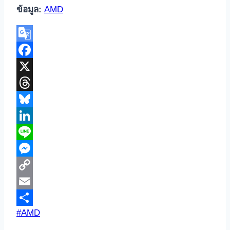
ข้อมูล:
AMD
Google
Translate
Facebook
X
Threads
Bluesky
LinkedIn
Line
Messenger
Copy
Link
Email
Post
#
AMD
Share
Tags: