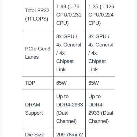
1.99 (1.76
1.35 (1.126
Total FP32
GPU/0.231
GPU/0.224
(TFLOPS)
CPU)
CPU)
8x GPU /
8x GPU /
4x General
4x General
PCIe Gen3
/ 4x
/ 4x
Lanes
Chipset
Chipset
Link
Link
TDP
65W
65W
Up to
Up to
DRAM
DDR4-2933
DDR4-
Support
(Dual
2933 (Dual
Channel)
Channel)
Die Size
209.78mm2