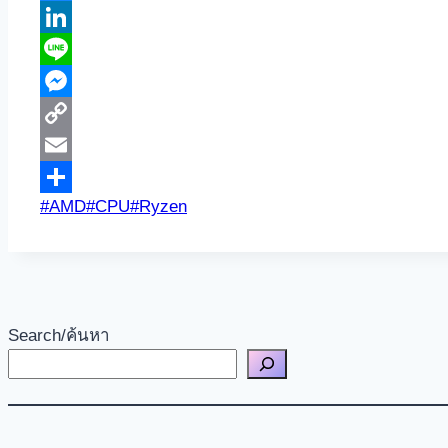
Bluesky
LinkedIn
Line
Messenger
Copy
Link
Email
Post
#
AMD
#
CPU
#
Ryzen
Share
Tags:
Search/ค้นหา