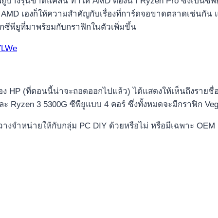
างรุ่นขาดแคลน ทำให้ AMD ต้องนำ Ryzen Pro ซึ่งเป็นซีพีย
ทาง AMD เองก็ให้ความสำคัญกับเรื่องที่การ์ดจอขาดตลาดเช่นก
พียูที่มาพร้อมกับกราฟิกในตัวเพิ่มขึ้น
9YLWe
ของ HP (ที่ตอนนี้น่าจะถอดออกไปแล้ว) ได้แสดงให้เห็นถึงรายชื่อ
และ Ryzen 3 5300G ซีพียูแบบ 4 คอร์ ซึ่งทั้งหมดจะมีกราฟิก Ve
าวางจำหน่ายให้กับกลุ่ม PC DIY ด้วยหรือไม่ หรือมีเฉพาะ OEM 