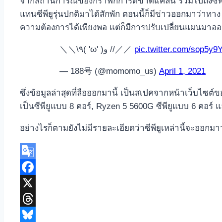
จากสถานการณ์ของกราฟิกการ์ดขาดแคลน รวมไปถึงซีพียูบ
แทนซีพียูรุ่นปกติมาได้สักพัก ตอนนี้ก็มีข่าวออกมาว่า
ความต้องการได้เพียงพอ แต่ก็มีการปรับเปลี่ยนแผนมาออกซี
＼＼\٩( 'ω' )و //／／
pic.twitter.com/sop5y
— 188号 (@momomo_us)
April 1, 2021
ซึ่งข้อมูลล่าสุดที่ลือออกมานี้ เป็นสเปคจากหน้าเว็บไซต์
เป็นซีพียูแบบ 8 คอร์, Ryzen 5 5600G ซีพียูแบบ 6 คอร์ 
อย่างไรก็ตามยังไม่มีรายละเอียดว่าซีพียูเหล่านี้จะออกม
Google
Translate
Facebook
X
Threads