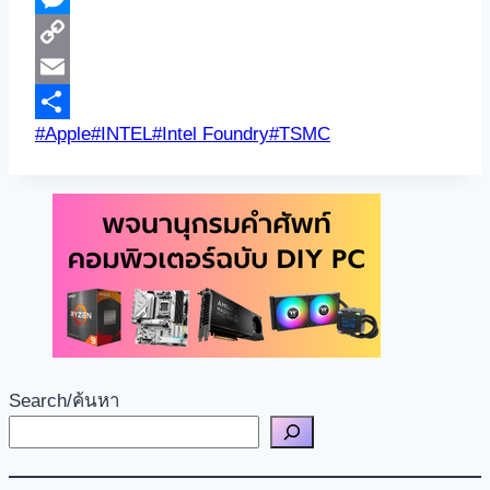
Messenger
Copy
Link
Email
Post
#
Apple
#
INTEL
#
Intel Foundry
#
TSMC
Share
Tags:
Search/ค้นหา