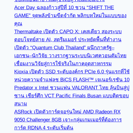
Acer Day ฉลองก้าวสู่ปีที่ 10 ชวน “SHIFT THE
GAME” จุดพลังข้ามขีดจำกัด พลิกบทใหม่ในแบบของ
คุณ
Thermaltake เปิดตัว CAPO X: เคสเดียว สองระบบ
ตอบโจทย์สาย AI, สตรีมเมอร์ ประหยัดพื้นที่ทำงาน
เปิดตัว “Quantum Club Thailand” ผนึกภาครัฐ–
เอกชน–นักวิจัย วางรากฐานระบบนิเวศควอนตัมไทย
เชื่อมงานวิจัยสู่การใช้จริงในภาคอุตสาหกรรม
Kioxia เปิดตัว SSD ระดับองค์กร PCIe 6.0 รุ่นแรกที่ใช้
หน่วยความจำแฟลช BiCS FLASH™ เจเนอร์เรชัน 10
Predator x Intel ชวนแฟน VALORANT ไทย ลุ้นบินสู่ปู
ซาน เชียร์ศึก VCT Pacific Finals Busan แบบติดขอบ
สนาม
ASRock เปิดตัวการ์ดจอรุ่นใหม่ AMD Radeon RX
9050 Challenger 8GB เจาะกลุ่มเกมเมอร์ที่ต้องการ
การ์ด RDNA 4 ระดับเริ่มต้น