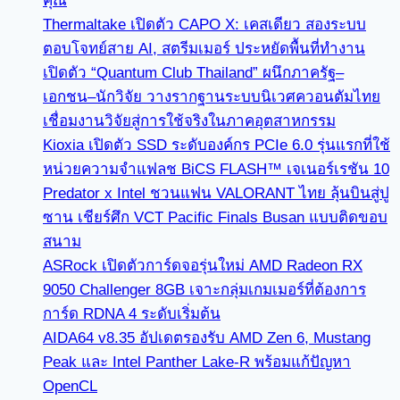
คุณ
Thermaltake เปิดตัว CAPO X: เคสเดียว สองระบบ
ตอบโจทย์สาย AI, สตรีมเมอร์ ประหยัดพื้นที่ทำงาน
เปิดตัว “Quantum Club Thailand” ผนึกภาครัฐ–
เอกชน–นักวิจัย วางรากฐานระบบนิเวศควอนตัมไทย
เชื่อมงานวิจัยสู่การใช้จริงในภาคอุตสาหกรรม
Kioxia เปิดตัว SSD ระดับองค์กร PCIe 6.0 รุ่นแรกที่ใช้
หน่วยความจำแฟลช BiCS FLASH™ เจเนอร์เรชัน 10
Predator x Intel ชวนแฟน VALORANT ไทย ลุ้นบินสู่ปู
ซาน เชียร์ศึก VCT Pacific Finals Busan แบบติดขอบ
สนาม
ASRock เปิดตัวการ์ดจอรุ่นใหม่ AMD Radeon RX
9050 Challenger 8GB เจาะกลุ่มเกมเมอร์ที่ต้องการ
การ์ด RDNA 4 ระดับเริ่มต้น
AIDA64 v8.35 อัปเดตรองรับ AMD Zen 6, Mustang
Peak และ Intel Panther Lake-R พร้อมแก้ปัญหา
OpenCL