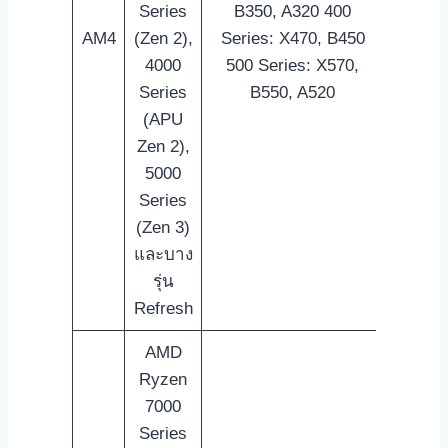
Series
B350, A320 400
PRO 5
AM4
(Zen 2),
Series: X470, B450
(En
4000
500 Series: X570,
Series
B550, A520
(APU
Zen 2),
5000
Series
(Zen 3)
และบาง
รุ่น
Refresh
AMD
Ryzen
7000
Series