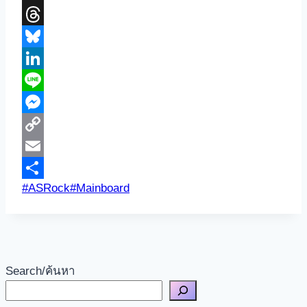
X
Threads
Bluesky
LinkedIn
Line
Messenger
Copy
Link
Email
Post
#
ASRock
#
Mainboard
Share
Tags:
Search/ค้นหา