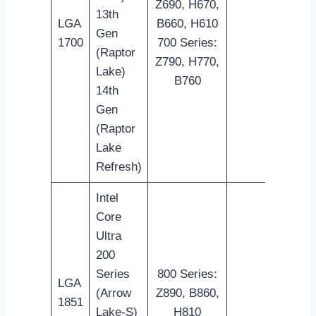
Z690, H670,
13th
LGA
B660, H610
Gen
W680, Q
1700
700 Series:
(Raptor
Z790, H770,
Lake)
B760
14th
Gen
(Raptor
Lake
Refresh)
Intel
Core
Ultra
200
Series
800 Series:
LGA
(Arrow
Z890, B860,
W880, Q
1851
Lake-S)
H810