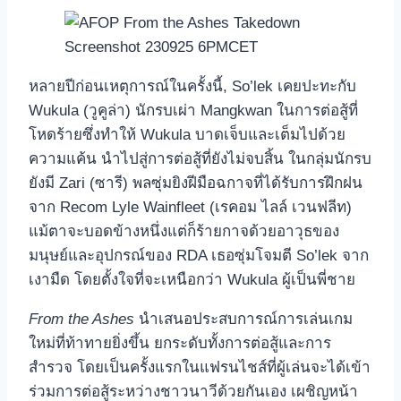
หลายปีก่อนเหตุการณ์ในครั้งนี้, So’lek เคยปะทะกับ
Wukula (วูคูล่า) นักรบเผ่า Mangkwan ในการต่อสู้ที่
โหดร้ายซึ่งทำให้ Wukula บาดเจ็บและเต็มไปด้วย
ความแค้น นำไปสู่การต่อสู้ที่ยังไม่จบสิ้น ในกลุ่มนักรบ
ยังมี Zari (ซารี) พลซุ่มยิงฝีมือฉกาจที่ได้รับการฝึกฝน
จาก Recom Lyle Wainfleet (เรคอม ไลล์ เวนฟลีท)
แม้ตาจะบอดข้างหนึ่งแต่ก็ร้ายกาจด้วยอาวุธของ
มนุษย์และอุปกรณ์ของ RDA เธอซุ่มโจมตี So’lek จาก
เงามืด โดยตั้งใจที่จะเหนือกว่า Wukula ผู้เป็นพี่ชาย
From the Ashes
นำเสนอประสบการณ์การเล่นเกม
ใหม่ที่ท้าทายยิ่งขึ้น ยกระดับทั้งการต่อสู้และการ
สำรวจ โดยเป็นครั้งแรกในแฟรนไชส์ที่ผู้เล่นจะได้เข้า
ร่วมการต่อสู้ระหว่างชาวนาวีด้วยกันเอง เผชิญหน้า