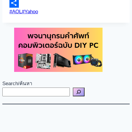
Link
Email
Post
#
AOL
#
Yahoo
Share
Tags:
Search/ค้นหา