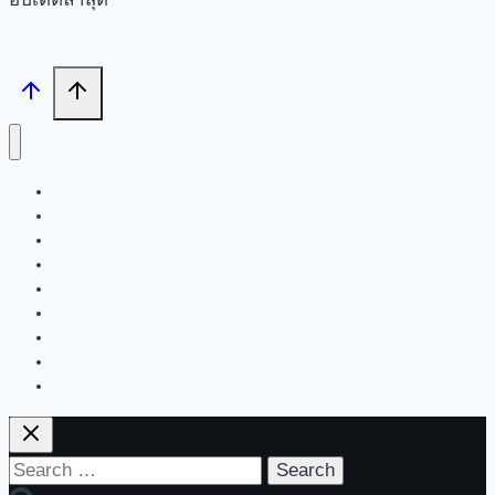
Search
Tech News
Review
Feature
Hardware
Software
New Products
PR News
Contact | About Us
Search