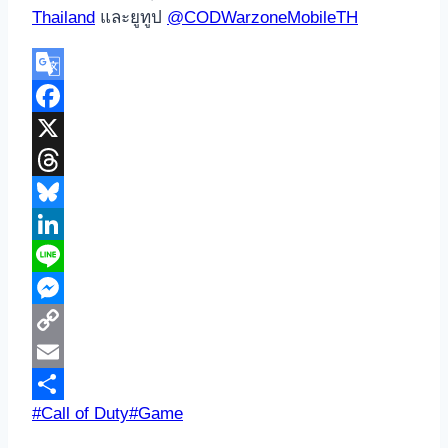
Thailand
และยูทูป
@CODWarzoneMobileTH
Google
Translate
Facebook
X
Threads
Bluesky
LinkedIn
Line
Messenger
Copy
Link
Email
Post
#
Call of Duty
#
Game
Share
Tags: