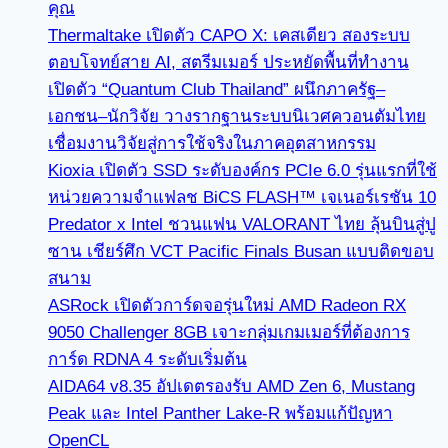
คุณ
Thermaltake เปิดตัว CAPO X: เคสเดียว สองระบบ
ตอบโจทย์สาย AI, สตรีมเมอร์ ประหยัดพื้นที่ทำงาน
เปิดตัว “Quantum Club Thailand” ผนึกภาครัฐ–
เอกชน–นักวิจัย วางรากฐานระบบนิเวศควอนตัมไทย
เชื่อมงานวิจัยสู่การใช้จริงในภาคอุตสาหกรรม
Kioxia เปิดตัว SSD ระดับองค์กร PCIe 6.0 รุ่นแรกที่ใช้
หน่วยความจำแฟลช BiCS FLASH™ เจเนอร์เรชัน 10
Predator x Intel ชวนแฟน VALORANT ไทย ลุ้นบินสู่ปู
ซาน เชียร์ศึก VCT Pacific Finals Busan แบบติดขอบ
สนาม
ASRock เปิดตัวการ์ดจอรุ่นใหม่ AMD Radeon RX
9050 Challenger 8GB เจาะกลุ่มเกมเมอร์ที่ต้องการ
การ์ด RDNA 4 ระดับเริ่มต้น
AIDA64 v8.35 อัปเดตรองรับ AMD Zen 6, Mustang
Peak และ Intel Panther Lake-R พร้อมแก้ปัญหา
OpenCL