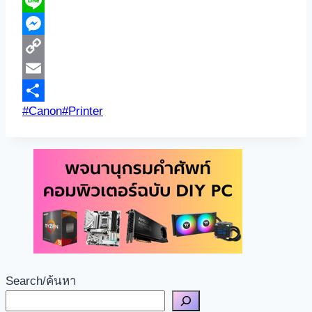
LinkedIn
Line
Messenger
Copy
Link
Email
Post
#
Canon
#
Printer
Share
Tags:
Search/ค้นหา