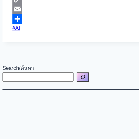
Copy
Link
Email
Post
#
AI
Share
Tags:
Search/ค้นหา