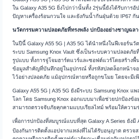
ใน
Galaxy A35 5G ยิ่งไปกว่านั้นทั้ง 2รุ่นนี้ยังได้รับก
ปัญหาเครื่องร้อนกวนใจ
และยังกันน้ำกันฝุ่นด้วย IP67 ก
นวัตกรรมความปลอดภัยที่ทรงพลัง ปกป้องอย่างชาญฉล
ในปีนี้ Galaxy A55 5G | A35 5G ได้นำหนึ่งในฟีเจอร์นวั
ระบบ Samsung Knox Vault ซึ่งเป็นระบบความปลอดภัยท
รูปแบบ ทั้งการจู่โจมฮาร์ดแวร์และซอฟต์แวร์โดยสร้าง
ข้อมูลสำคัญที่บันทึกอยู่ในอุปกรณ์ ทั้งรหัสปลดล็อกหน้าจอ
ไว้อย่างปลอดภัย แม้อุปกรณ์หายหรือถูกขโมย โดยจะมีเพียงต
Galaxy A55 5G | A35 5G ยังมีระบบ Samsung Knox แพล
โลก โดย Samsung Knox ออกแบบมาเพื่อช่วยปกป้องข้อมูล
สามารถตรวจจับภัยคุกคามแบบเรียลไทม์ พร้อมให้ความร
เพื่อการปกป้องที่สมบูรณ์แบบที่สุด Galaxy A Series ยั
ป้องกันการติดตั้งแอปจากแหล่งที่ไม่ได้รับอนุญาต ต
คุกคามหรือการติดตั้งซอฟต์แวร์ขณะเชื่อมต่อกับอุปกรณ