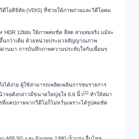
ดีโอดิจิทัล (VDIS) ที่ช่วยให้ภาพถ่ายและวิดีโอคม
uper HDR 12bits ให้ภาพคมชัด สีสด สวยสมจริง แม้จะ
ึ้นกว่าเดิม ด้วยหน่วยประมวลสัญญาณภาพ
ี่ผ่านมา การบันทึกภาพความประทับใจกับเพื่อนๆ
ถึงได้ง่าย ผู้ใช้สามารถเพลิดเพลินการชมรายการ
[1]
าจอดังกล่าวมีขนาดใหญ่จุใจ 6.6 นิ้ว
ทำให้สมา
ที่แคปภาพจากวีดีโอก็ไม่หวั่นเพราะได้รูปคมชัด
xy A55 5G และ
Exynos 1380 เร็วแรง ลื่นไหล