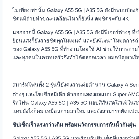
ไม่เพียงเท่านั้น Galaxy A55 5G | A35 5G ยังมีระบบป้อ
ชัดแม้ถ่ายทำขณะเคลื่อนไหวก็ยังนิ่ง คมชัดระดับ 4K
นอกจากนี้ Galaxy A55 5G | A35 5G ยังมีฟีเจอร์ต่างๆ ท
ย้อนแสงก็ยังสวยชัดทุกโมเมนต์ และยังพัฒนาโหมดการถ่
ของ Galaxy A55 5G ที่ทำงานโดยใช้ AI
ช่วยให้ภาพถ่ายใ
และทุกคนในครอบครัวจึงทำได้ตลอดเวลา หมดปัญหาเรื่อ
สมาร์ทโฟนทั้ง 2 รุ่นนี้ยังคงสานต่อตำนาน Galaxy A Se
ต่างๆ และโซเชียลมีเดีย ด้วยจอแสดงผลแบบ Super AMOLED
ร์ทโฟน Galaxy A55 5G | A35 5G มอบสีสันสดใสแม้ในสภาพ
แคปยังไงก็คม เหมือนถ่ายมาใหม่ และยังสามารถตัดแปะแ
ชิปเซ็ตเร็วแรงกว่าเดิม พร้อมนวัตกรรมการกันน้ำกันฝุ่น
Galaxy A55 5G | A35 5G มาพร้อมกับชิปเซ็ตที่แรงกว่าเด