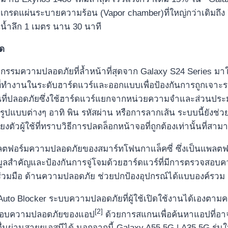
ารอัปเกรดแผ่นระบายความร้อน (Vapor chamber)ที่ใหญ่กว่าเดิมถึง
ันน้ำลึก 1 เมตร นาน 30 นาที
าด
ตกรรมความปลอดภัยที่ล้ำหน้าที่สุดจาก Galaxy S24 Series มาใช
ี่ทำงานในระดับฮาร์ดแวร์และออกแบบเพื่อป้องกันการถูกเจ
พื้นที่ปลอดภัยซึ่งใช้ฮาร์ดแวร์แยกจากหน่วยความจำและส่วนป
รูปแบบต่างๆ อาทิ พิน รหัสผ่าน หรือการลากเส้น ระบบนี้ยังช่วยป
ัวผู้ใช้ที่ทราบวิธีการปลดล็อกหน้าจอที่ถูกต้องเท่านั้นที่สามา
ตฟอร์มความปลอดภัยของสมาร์ทโฟนกาแล็คซี่ ซึ่งเป็นแพลตฟอร
สำคัญและป้องกันการจู่โจมด้วยฮาร์ดแวร์ที่มีการตรวจสอบคว
่วมมือ ด้านความปลอดภัย ช่วยปกป้องอุปกรณ์ได้แบบองค์รวม
งมี Auto Blocker ระบบความปลอดภัยที่ผู้ใช้เปิดใช้งานได้เองต
[2]
รวจสอบความปลอดภัยของแอป
ด้วยการสแกนเพื่อค้นหาแอปที่อาจเ
์อื่นผ่านสายยูเอสบีได้ นอกจากนี้ Galaxy A55 5G | A35 5G 