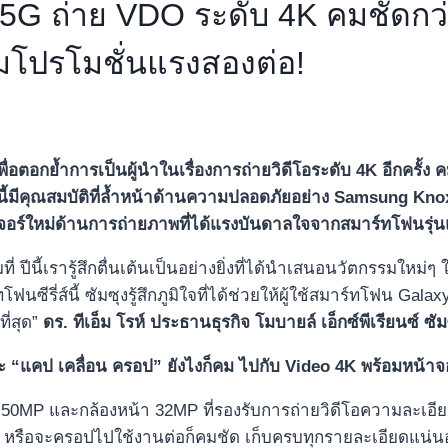
5G ถ่าย VDO ระดับ 4K คมชัดกว่
มโปรโมชั่นแรงสองต่อ!
อตอกย้ำการเป็นผู้นำในเรื่องการถ่ายวิดีโอระดับ 4K อีกครั้ง คม
่นนี้มีคุณสมบัติที่ล้ำหน้าด้านความปลอดภัยอย่าง Samsung Knox V
ฟีเจอร์ใหม่ด้านการถ่ายภาพที่ได้แรงบันดาลใจจากสมาร์ทโฟนรุ่
มที่ ปีนี้เรารู้สึกตื่นเต้นเป็นอย่างยิ่งที่ได้นำเสนอนวัตกรรมให
ีรี่ส์นี้ ซัมซุงรู้สึกภูมิใจที่ได้ช่วยให้ผู้ใช้สมาร์ทโฟน Ga
ี่สุด”
ดร. ทีเอ็ม โรห์ ประธานธุรกิจ โมบายล์ เอ็กซ์พีเรียนซ์ ซั
จะ
“แคป เคลื่อน ครอป” ยังไงก็คม ไปกับ Video 4K พร้อมหน้าจอส
ัก 50MP และกล้องหน้า 32MP ที่รองรับการถ่ายวิดีโอความละเอี
อ หรือจะครอปไปใช้งานต่อก็คมชัด เก็บครบทุกรายละเอียดแน่