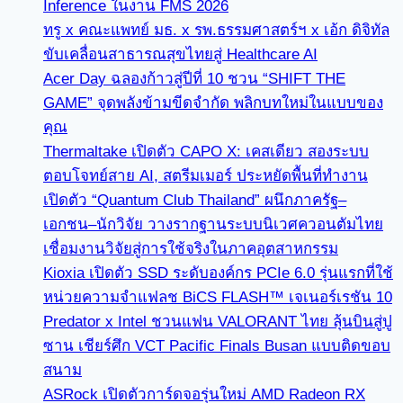
Inference ในงาน FMS 2026
ทรู x คณะแพทย์ มธ. x รพ.ธรรมศาสตร์ฯ x เอ้ก ดิจิทัล
ขับเคลื่อนสาธารณสุขไทยสู่ Healthcare AI
Acer Day ฉลองก้าวสู่ปีที่ 10 ชวน “SHIFT THE
GAME” จุดพลังข้ามขีดจำกัด พลิกบทใหม่ในแบบของ
คุณ
Thermaltake เปิดตัว CAPO X: เคสเดียว สองระบบ
ตอบโจทย์สาย AI, สตรีมเมอร์ ประหยัดพื้นที่ทำงาน
เปิดตัว “Quantum Club Thailand” ผนึกภาครัฐ–
เอกชน–นักวิจัย วางรากฐานระบบนิเวศควอนตัมไทย
เชื่อมงานวิจัยสู่การใช้จริงในภาคอุตสาหกรรม
Kioxia เปิดตัว SSD ระดับองค์กร PCIe 6.0 รุ่นแรกที่ใช้
หน่วยความจำแฟลช BiCS FLASH™ เจเนอร์เรชัน 10
Predator x Intel ชวนแฟน VALORANT ไทย ลุ้นบินสู่ปู
ซาน เชียร์ศึก VCT Pacific Finals Busan แบบติดขอบ
สนาม
ASRock เปิดตัวการ์ดจอรุ่นใหม่ AMD Radeon RX