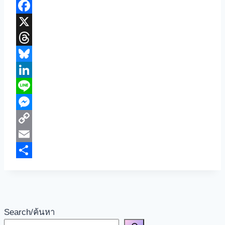
Google
Translate
Facebook
X
Threads
Bluesky
LinkedIn
Line
Messenger
Copy
Link
Email
Share
Search/ค้นหา