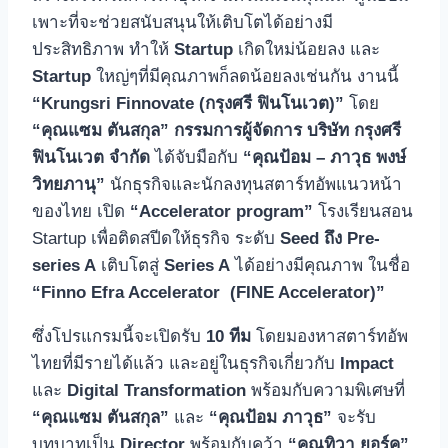
เพาะที่จะช่วยสนับสนุนให้เติบโตได้อย่างมี
ประสิทธิภาพ ทำให้
Startup
เกิดใหม่น้อยลง และ
Startup
ใหญ่ๆที่มีคุณภาพก็ลดน้อยลงเช่นกัน งานนี้
“Krungsri Finnovate (กรุงศรี ฟินโนเวต)”
โดย
“คุณแซม ตันสกุล” กรรมการผู้จัดการ บริษัท กรุงศรี
ฟินโนเวต จำกัด
ได้จับมือกับ
“คุณป้อม – ภาวุธ พงษ์
วิทยภานุ”
นักธุรกิจและนักลงทุนสตาร์ทอัพแนวหน้า
ของไทย เปิด
“Accelerator program”
โรงเรียนสอน
Startup เพื่อติดสปีดให้ธุรกิจ ระดับ
Seed ถึง Pre-
series A
เติบโตสู่
Series A
ได้อย่างมีคุณภาพ ในชื่อ
“Finno Efra Accelerator (FINE Accelerator)”
ซึ่งโปรแกรมนี้จะเปิดรับ
10 ทีม
โดยมองหาสตาร์ทอัพ
ไทยที่มีรายได้แล้ว และอยู่ในธุรกิจเกี่ยวกับ
Impact
และ
Digital Transformation
พร้อมกับความพิเศษที่
“คุณแซม ตันสกุล”
และ
“คุณป้อม ภาวุธ”
จะรับ
บทบาทเป็น
Director
พร้อมกับคว้า
“คุณทิวา ยอร์ค”