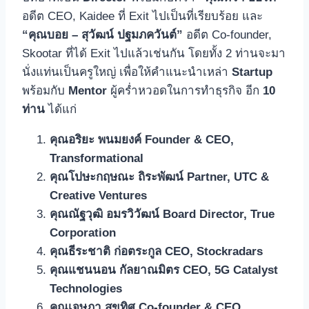
อดีต CEO, Kaidee ที่ Exit ไปเป็นที่เรียบร้อย และ
“คุณบอย – สุวัฒน์ ปฐมภควันต์”
อดีต Co-founder,
Skootar ที่ได้ Exit ไปแล้วเช่นกัน โดยทั้ง 2 ท่านจะมา
นั่งแท่นเป็นครูใหญ่ เพื่อให้คำแนะนำเหล่า
Startup
พร้อมกับ
Mentor
ผู้คร่ำหวอดในการทำธุรกิจ อีก
10
ท่าน
ได้แก่
คุณอริยะ พนมยงค์
Founder & CEO,
Transformational
คุณโปษะกฤษณะ ถิระพัฒน์
Partner, UTC &
Creative Ventures
คุณณัฐวุฒิ อมรวิวัฒน์
Board Director,
True
Corporation
คุณธีระชาติ ก่อตระกูล
CEO, Stockradars
คุณแชนนอน กัลยาณมิตร
CEO, 5G Catalyst
Technologies
คุณเจษฎา สุขทิศ
Co-founder & CEO,