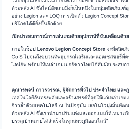
ในปัจจุบันเลอโนโวมีรายได้กว่า 46% จากผลิตภัณฑ์ Non
ด้วยพลัง AI ซึ่งไลน์อัพเกมมิ่งก็เป็นหนึ่งในกลุ่มผลิตภัณ
อย่าง Legion และ LOQ การเปิดตัว Legion Concept Store
บริโภคได้ดียิ่งขึ้นอีกด้วย
เปิดประสบการณ์การเล่นเกมด้วยอุปกรณ์ที่ขับเคลื่อนด้ว
ภายในช็อป
Lenovo Legion Concept Store
จะมีผลิตภั
Go S ไปจนถึงขบวนทัพอุปกรณ์เสริมและแอคเซสซอรี่ที่ครบค
ไลน์อัพ พร้อมให้เหล่าเกมเมอร์ชาวไทยได้สัมผัสประสบก
คุณวรพจน์ ถาวรวรรณ
, ผู้จัดการทั่วไป ประจำไทย และ
เทคโนโลยีอันทรงพลังและสร้างสรรค์ที่สุดให้แก่เหล่าเ
ก้าวล้ำด้วยเทคโนโลยี AI ในปัจจุบัน เลอโนโวมุ่งมั่นพ
ด้วยพลัง AI ซึ่งเรานำมาปรับแต่งและออกแบบให้เหมาะกับ
บรรลุเป้าหมายได้สำเร็จในทุกสมรภูมิออนไลน์”