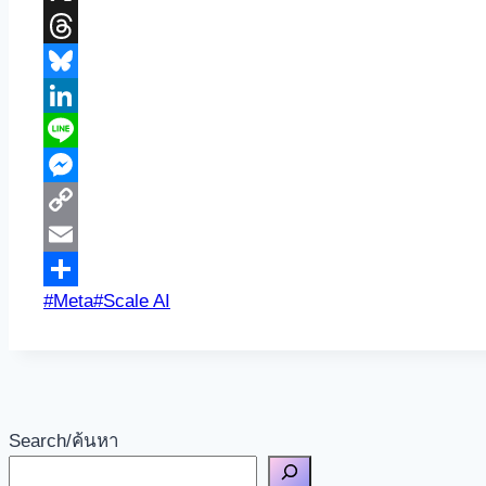
X
Threads
Bluesky
LinkedIn
Line
Messenger
Copy
Link
Email
Post
#
Meta
#
Scale AI
Share
Tags:
Search/ค้นหา