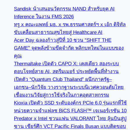
Sandisk นำเสนอนวัตกรรม NAND สำหรับยุค AI
Inference ในงาน FMS 2026
ทรู x คณะแพทย์ มธ. x รพ.ธรรมศาสตร์ฯ x เอ้ก ดิจิทัล
ขับเคลื่อนสาธารณสุขไทยสู่ Healthcare AI
Acer Day ฉลองก้าวสู่ปีที่ 10 ชวน “SHIFT THE
GAME” จุดพลังข้ามขีดจำกัด พลิกบทใหม่ในแบบของ
คุณ
Thermaltake เปิดตัว CAPO X: เคสเดียว สองระบบ
ตอบโจทย์สาย AI, สตรีมเมอร์ ประหยัดพื้นที่ทำงาน
เปิดตัว “Quantum Club Thailand” ผนึกภาครัฐ–
เอกชน–นักวิจัย วางรากฐานระบบนิเวศควอนตัมไทย
เชื่อมงานวิจัยสู่การใช้จริงในภาคอุตสาหกรรม
Kioxia เปิดตัว SSD ระดับองค์กร PCIe 6.0 รุ่นแรกที่ใช้
หน่วยความจำแฟลช BiCS FLASH™ เจเนอร์เรชัน 10
Predator x Intel ชวนแฟน VALORANT ไทย ลุ้นบินสู่ปู
ซาน เชียร์ศึก VCT Pacific Finals Busan แบบติดขอบ