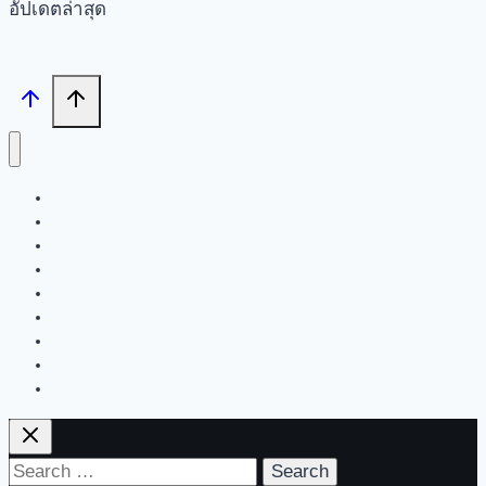
อัปเดตล่าสุด
Search
Tech News
Review
Feature
Hardware
Software
New Products
PR News
Contact | About Us
Search