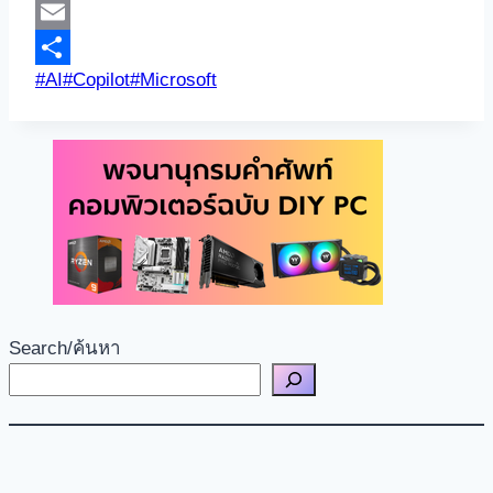
Copy
Link
Email
Post
#
AI
#
Copilot
#
Microsoft
Share
Tags:
Search/ค้นหา