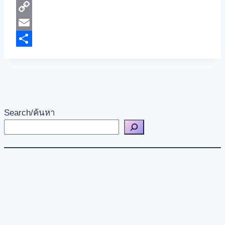
Messenger
Copy
Link
Email
Share
Search/ค้นหา