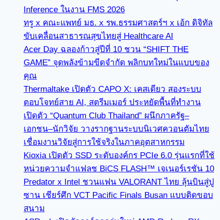
Inference ในงาน FMS 2026
ทรู x คณะแพทย์ มธ. x รพ.ธรรมศาสตร์ฯ x เอ้ก ดิจิทัล
ขับเคลื่อนสาธารณสุขไทยสู่ Healthcare AI
Acer Day ฉลองก้าวสู่ปีที่ 10 ชวน “SHIFT THE
GAME” จุดพลังข้ามขีดจำกัด พลิกบทใหม่ในแบบของ
คุณ
Thermaltake เปิดตัว CAPO X: เคสเดียว สองระบบ
ตอบโจทย์สาย AI, สตรีมเมอร์ ประหยัดพื้นที่ทำงาน
เปิดตัว “Quantum Club Thailand” ผนึกภาครัฐ–
เอกชน–นักวิจัย วางรากฐานระบบนิเวศควอนตัมไทย
เชื่อมงานวิจัยสู่การใช้จริงในภาคอุตสาหกรรม
Kioxia เปิดตัว SSD ระดับองค์กร PCIe 6.0 รุ่นแรกที่ใช้
หน่วยความจำแฟลช BiCS FLASH™ เจเนอร์เรชัน 10
Predator x Intel ชวนแฟน VALORANT ไทย ลุ้นบินสู่ปู
ซาน เชียร์ศึก VCT Pacific Finals Busan แบบติดขอบ
สนาม