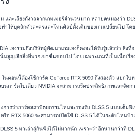
ริง
ยงชื่นชม และเสียงกังวลจากเกมเมอร์จำนวนมาก หลายคนมองว่า D
จทำให้บุคลิกตัวละครและโทนศิลป์ดั้งเดิมของเกมเปลี่ยนไป โดยเฉ
IA เองรวมถึงบริษัทผู้พัฒนาเกมเองก็คงจะได้รับรู้แล้วว่า สิ่ง
้นสูญเสียสิ่งที่พวกเขาชื่นชอบไป โดยเฉพาะเกมที่เป็นเนื้อเร
S 5 ในตอนนี้ต้องใช้การ์ด GeForce RTX 5090 ถึงสองตัว แยกใบห
ริงบนการ์ดใบเดียว NVIDIA จะสามารถรีดประสิทธิภาพและจัด
างการว่าการ์ดสถาปัตยกรรมไหนจะรองรับ DLSS 5 แบบเต็มฟีเจอร
0 หรือ RTX 5060 จะสามารถเปิดใช้ DLSS 5 ได้ในระดับไหนบ้า
SS 5 มาเล่าสู่กันฟังได้ไม่มากนัก เพราะว่าอีกนานกว่าที่ DLS