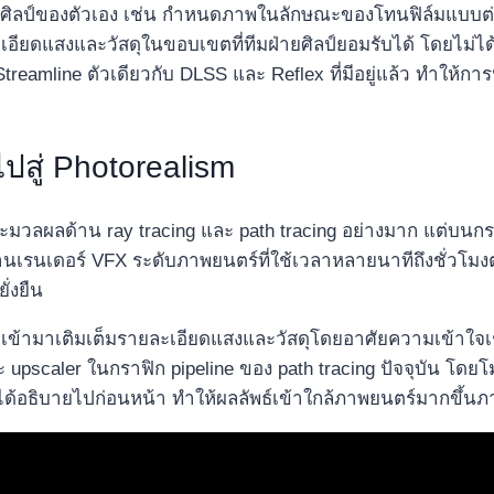
านศิลป์ของตัวเอง เช่น กำหนดภาพในลักษณะของโทนฟิล์มแบบต่า
ียดแสงและวัสดุในขอบเขตที่ทีมฝ่ายศิลป์ยอมรับได้ โดยไม่ได
reamline ตัวเดียวกับ DLSS และ Reflex ที่มีอยู่แล้ว ทำให้การนำ
ปสู่ Photorealism​
ประมวลผลด้าน ray tracing และ path tracing อย่างมาก แต่บ
งานเรนเดอร์ VFX ระดับภาพยนตร์ที่ใช้เวลาหลายนาทีถึงชั่วโมง
่งยืน​
เข้ามาเติมเต็มรายละเอียดแสงและวัสดุโดยอาศัยความเข้าใจเชิง
ะ upscaler ในกราฟิก pipeline ของ path tracing ปัจจุบัน โดยโ
้อธิบายไปก่อนหน้า ทำให้ผลลัพธ์เข้าใกล้ภาพยนตร์มากขึ้นภ