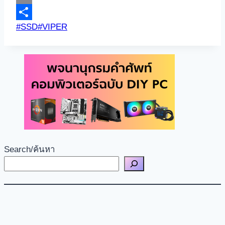
Link
Email
Post
#
SSD
#
VIPER
Share
Tags:
Search/ค้นหา