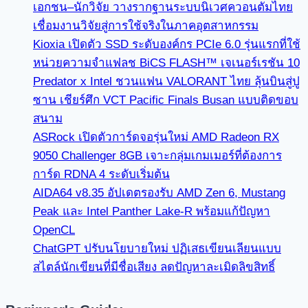
เอกชน–นักวิจัย วางรากฐานระบบนิเวศควอนตัมไทย
เชื่อมงานวิจัยสู่การใช้จริงในภาคอุตสาหกรรม
Kioxia เปิดตัว SSD ระดับองค์กร PCIe 6.0 รุ่นแรกที่ใช้
หน่วยความจำแฟลช BiCS FLASH™ เจเนอร์เรชัน 10
Predator x Intel ชวนแฟน VALORANT ไทย ลุ้นบินสู่ปู
ซาน เชียร์ศึก VCT Pacific Finals Busan แบบติดขอบ
สนาม
ASRock เปิดตัวการ์ดจอรุ่นใหม่ AMD Radeon RX
9050 Challenger 8GB เจาะกลุ่มเกมเมอร์ที่ต้องการ
การ์ด RDNA 4 ระดับเริ่มต้น
AIDA64 v8.35 อัปเดตรองรับ AMD Zen 6, Mustang
Peak และ Intel Panther Lake-R พร้อมแก้ปัญหา
OpenCL
ChatGPT ปรับนโยบายใหม่ ปฏิเสธเขียนเลียนแบบ
สไตล์นักเขียนที่มีชื่อเสียง ลดปัญหาละเมิดลิขสิทธิ์