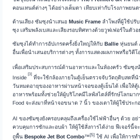
คอนเทนต์ต่างๆ ได้อย่างเต็มตา เทียบเท่ากับโรงภาพยนตร์แ
ด้านเสียง ซัมซุงนำเสนอ
Music Frame
ลำโพงที่ผู้ใช้ปร
ซุง เสริมพลังเบสและเสียงรอบทิศทางด้วยวูฟเฟอร์ในตัวอ
ซัมซุงได้ทำการอัปเกรดครั้งยิ่งใหญ่ให้กับ
Ballie
หุ่นยนต์
อื่นเพื่อนำเสนอบริการต่างๆ ทั้งการแสดงผลภาพหรือวิดีโอ
เพื่อเสริมประสบการณ์ด้านอาหารและในห้องครัว ซัมซุงน
[3]
Inside
ที่จะใช้กล้องภายในตู้เย็นตรวจจับวัตถุดิบสดท
วันหมดอายุของอาหารผ่านหน้าจอของตู้เย็นได้ เพื่อให้ตู้เ
อาหารพร้อมทั้งช่วยให้ผู้บริโภคมีไลฟ์สไตล์ที่รักษ์โลกมา
Food จะส่งมาที่หน้าจอขนาด 7 นิ้ว ของเตาให้ผู้ใช้ประ
AI ของซัมซุงยังครอบคลุมถึงเครื่องใช้ไฟฟ้าอื่นๆ ด้วย อย
ควบคุมการซักและอบผ้า ให้ผู้ใช้สั่งการได้ง่าย ฟีเจอร์นี
[5]
ถูพื้น
Bespoke Jet Bot Combo
™
ใช้ AI เพื่อให้การ