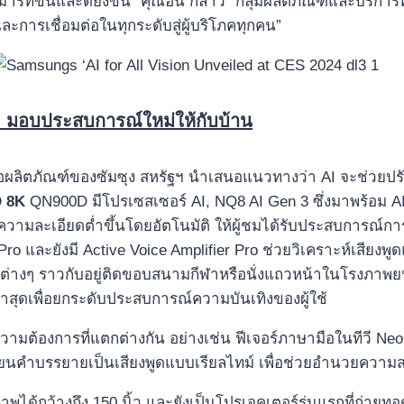
าร์ทขึ้นและดียิ่งขึ้น” คุณฮัน กล่าว “กลุ่มผลิตภัณฑ์และบริก
ะการเชื่อมต่อในทุกระดับสู่ผู้บริโภคทุกคน”
I
มอบประสบการณ์ใหม่ให้กับบ้าน
อผลิตภัณฑ์ของซัมซุง สหรัฐฯ นำเสนอแนวทางว่า AI จะช่วยปรั
 8K
QN900D มีโปรเซสเซอร์ AI, NQ8 AI Gen 3 ซึ่งมาพร้อม AI Ne
ี่มีความละเอียดต่ำขึ้นโดยอัตโนมัติ ให้ผู้ชมได้รับประสบการณ
ro และยังมี Active Voice Amplifier Pro ช่วยวิเคราะห์เสียงพู
ทนต์ต่างๆ ราวกับอยู่ติดขอบสนามกีฬาหรือนั่งแถวหน้าในโรงภาพ
ุดเพื่อยกระดับประสบการณ์ความบันเทิงของผู้ใช้
มีความต้องการที่แตกต่างกัน อย่างเช่น ฟีเจอร์ภาษามือในทีวี N
ปลี่ยนคำบรรยายเป็นเสียงพูดแบบเรียลไทม์ เพื่อช่วยอำนวยความ
าพได้กว้างถึง 150 นิ้ว และยังเป็นโปรเจคเตอร์รุ่นแรกที่ถ่ายท