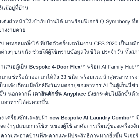
ม้อยู่ที่บ้าน
ับแต่งฝาหน้าให้เข้ากับบ้านได้ มาพร้อมฟีเจอร์ Q-Symphony ที
ย่างง่ายดาย
 AI ทรงกลมกลิ้งได้ ที่เปิดตัวครั้งแรกในงาน CES 2020 เป็นเหมื
ต่างๆ บนผนัง ช่วยให้ผู้ใช้ทราบข้อมูลในชีวิต ประจำวัน ทั้งสภ
ำเสนอตู้เย็น
Bespoke 4-Door Flex
™ พร้อม AI Family Hub
ี่นำมาแช่หรือนำออกมาได้ถึง 33 ชนิด พร้อมแนะนำสูตรอาหารจาก
ย็นแจ้งเตือนเมื่อใกล้ถึงวันหมดอายุของอาหาร AI ในตู้เย็นนี้ช
กขึ้น นอกจากนี้
เตาอินดักชั่น Anyplace
ยังยกระดับไปอีกขั้นด้ว
กอบอาหารได้สะดวกขึ้น
่าง เครื่องซักและอบผ้า
new Bespoke AI Laundry Combo
™ ม
้จะจดจำรูปแบบการใช้งานของผู้ใช้ อาศัยการเรียนรู้ของเครื่องจั
ทำความสะอาดบ้านที่สะดวกและมีประสิทธิภาพมากยิ่งขึ้น ฟีเจอร์ก