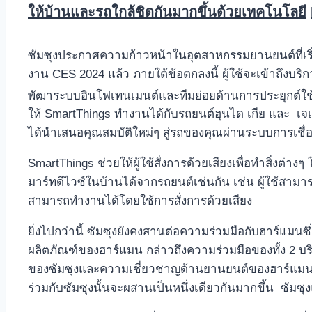
ให้บ้านและรถใกล้ชิดกันมากขึ้นด้วยเทคโนโลยี
ซัมซุงประกาศความก้าวหน้าในอุตสาหกรรมยานยนต์ที่เร
งาน CES 2024 แล้ว ภายใต้ข้อตกลงนี้ ผู้ใช้จะเข้าถึงบร
พัฒาระบบอินโฟเทนเมนต์และทีมย่อยด้านการประยุกต์ใ
ให้ SmartThings ทำงานได้กับรถยนต์ฮุนได เกีย และ เจเนซิ
ได้นำเสนอคุณสมบัติใหม่ๆ สู่รถของคุณผ่านระบบการเชื่อ
SmartThings ช่วยให้ผู้ใช้สั่งการด้วยเสียงเพื่อทำสิ่งต่างๆ
มาร์ทดีไวซ์ในบ้านได้จากรถยนต์เช่นกัน เช่น ผู้ใช้สามาร
สามารถทำงานได้โดยใช้การสั่งการด้วยเสียง
ยิ่งไปกว่านี้ ซัมซุงยังคงสานต่อความร่วมมือกับฮาร์แม
ผลิตภัณฑ์ของฮาร์แมน กล่าวถึงความร่วมมือของทั้ง 2 บริ
ของซัมซุงและความเชี่ยวชาญด้านยานยนต์ของฮาร์แมนช่วยส
ร่วมกับซัมซุงนั้นจะผสานเป็นหนึ่งเดียวกันมากขึ้น ซัมซุ