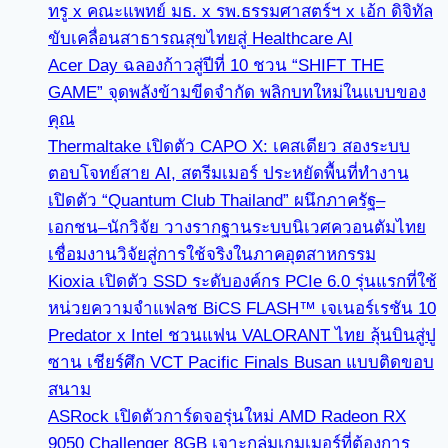
ทรู x คณะแพทย์ มธ. x รพ.ธรรมศาสตร์ฯ x เอ้ก ดิจิทัล
ขับเคลื่อนสาธารณสุขไทยสู่ Healthcare AI
Acer Day ฉลองก้าวสู่ปีที่ 10 ชวน “SHIFT THE
GAME” จุดพลังข้ามขีดจำกัด พลิกบทใหม่ในแบบของ
คุณ
Thermaltake เปิดตัว CAPO X: เคสเดียว สองระบบ
ตอบโจทย์สาย AI, สตรีมเมอร์ ประหยัดพื้นที่ทำงาน
เปิดตัว “Quantum Club Thailand” ผนึกภาครัฐ–
เอกชน–นักวิจัย วางรากฐานระบบนิเวศควอนตัมไทย
เชื่อมงานวิจัยสู่การใช้จริงในภาคอุตสาหกรรม
Kioxia เปิดตัว SSD ระดับองค์กร PCIe 6.0 รุ่นแรกที่ใช้
หน่วยความจำแฟลช BiCS FLASH™ เจเนอร์เรชัน 10
Predator x Intel ชวนแฟน VALORANT ไทย ลุ้นบินสู่ปู
ซาน เชียร์ศึก VCT Pacific Finals Busan แบบติดขอบ
สนาม
ASRock เปิดตัวการ์ดจอรุ่นใหม่ AMD Radeon RX
9050 Challenger 8GB เจาะกลุ่มเกมเมอร์ที่ต้องการ