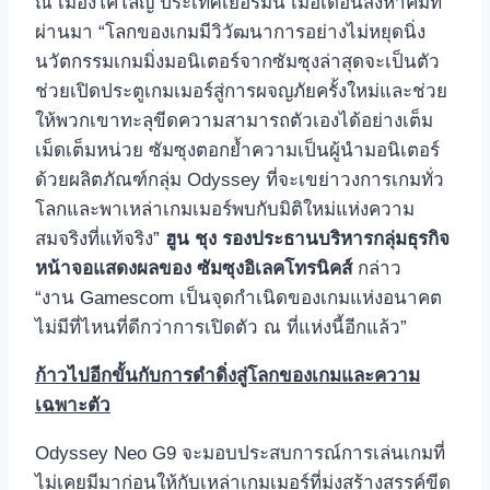
ณ เมืองโคโลญ ประเทศเยอรมนี เมื่อเดือนสิงหาคมที่
ผ่านมา “โลกของเกมมีวิวัฒนาการอย่างไม่หยุดนิ่ง
นวัตกรรมเกมมิ่งมอนิเตอร์จากซัมซุงล่าสุดจะเป็นตัว
ช่วยเปิดประตูเกมเมอร์สู่การผจญภัยครั้งใหม่และช่วย
ให้พวกเขาทะลุขีดความสามารถตัวเองได้อย่างเต็ม
เม็ดเต็มหน่วย ซัมซุงตอกย้ำความเป็นผู้นำมอนิเตอร์
ด้วยผลิตภัณฑ์กลุ่ม Odyssey ที่จะเขย่าวงการเกมทั่ว
โลกและพาเหล่าเกมเมอร์พบกับมิติใหม่แห่งความ
สมจริงที่แท้จริง”
ฮูน ชุง รองประธานบริหารกลุ่มธุรกิจ
หน้าจอแสดงผลของ ซัมซุงอิเลคโทรนิคส์
กล่าว
“งาน Gamescom เป็นจุดกำเนิดของเกมแห่งอนาคต
ไม่มีที่ไหนที่ดีกว่าการเปิดตัว ณ ที่แห่งนี้อีกแล้ว”
ก้าวไปอีกขั้นกับการดำดิ่งสู่โลกของเกมและความ
เฉพาะตัว
Odyssey Neo G9 จะมอบประสบการณ์การเล่นเกมที่
ไม่เคยมีมาก่อนให้กับเหล่าเกมเมอร์ที่มุ่งสร้างสรรค์ขีด