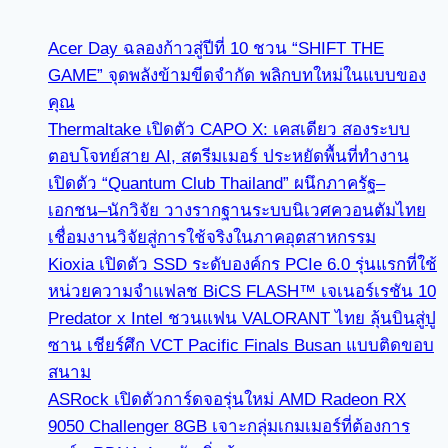
Acer Day ฉลองก้าวสู่ปีที่ 10 ชวน “SHIFT THE
GAME” จุดพลังข้ามขีดจำกัด พลิกบทใหม่ในแบบของ
คุณ
Thermaltake เปิดตัว CAPO X: เคสเดียว สองระบบ
ตอบโจทย์สาย AI, สตรีมเมอร์ ประหยัดพื้นที่ทำงาน
เปิดตัว “Quantum Club Thailand” ผนึกภาครัฐ–
เอกชน–นักวิจัย วางรากฐานระบบนิเวศควอนตัมไทย
เชื่อมงานวิจัยสู่การใช้จริงในภาคอุตสาหกรรม
Kioxia เปิดตัว SSD ระดับองค์กร PCIe 6.0 รุ่นแรกที่ใช้
หน่วยความจำแฟลช BiCS FLASH™ เจเนอร์เรชัน 10
Predator x Intel ชวนแฟน VALORANT ไทย ลุ้นบินสู่ปู
ซาน เชียร์ศึก VCT Pacific Finals Busan แบบติดขอบ
สนาม
ASRock เปิดตัวการ์ดจอรุ่นใหม่ AMD Radeon RX
9050 Challenger 8GB เจาะกลุ่มเกมเมอร์ที่ต้องการ