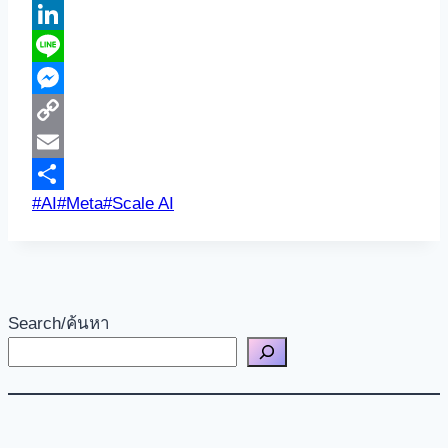
Bluesky
LinkedIn
Line
Messenger
Copy
Link
Email
Post
#
AI
#
Meta
#
Scale AI
Share
Tags:
Search/ค้นหา