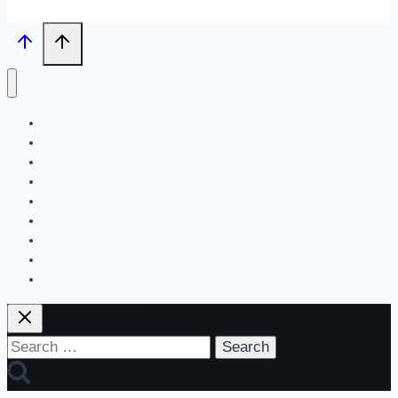
Search
Tech News
Feature
Review
Hardware
Software
New Products
PR News
Contact | About Us
Search
for: