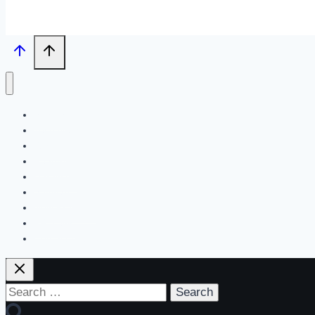
Search
Tech News
Review
Feature
Hardware
Software
New Products
PR News
Contact | About Us
Search
for: