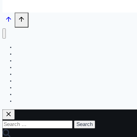
Search
Tech News
Feature
Review
Hardware
Software
New Products
PR News
Contact | About Us
Search
for: