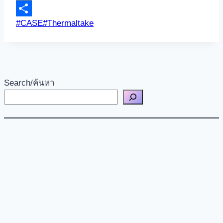
Link
Email
Post
#
CASE
#
Thermaltake
Share
Tags:
Search/ค้นหา