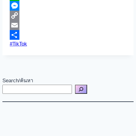
Line
Messenger
Copy
Link
Email
Post
#
TikTok
Share
Tags:
Search/ค้นหา