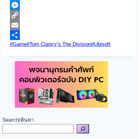
Line
Messenger
Copy
Link
Email
Post
#
Game
#
Tom Clancy’s The Division
#
Ubisoft
Share
Tags:
Search/ค้นหา