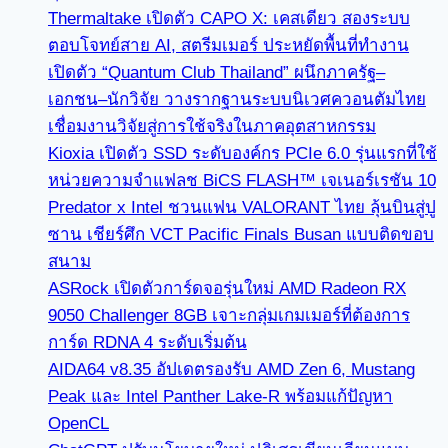
Thermaltake เปิดตัว CAPO X: เคสเดียว สองระบบ
ตอบโจทย์สาย AI, สตรีมเมอร์ ประหยัดพื้นที่ทำงาน
เปิดตัว “Quantum Club Thailand” ผนึกภาครัฐ–
เอกชน–นักวิจัย วางรากฐานระบบนิเวศควอนตัมไทย
เชื่อมงานวิจัยสู่การใช้จริงในภาคอุตสาหกรรม
Kioxia เปิดตัว SSD ระดับองค์กร PCIe 6.0 รุ่นแรกที่ใช้
หน่วยความจำแฟลช BiCS FLASH™ เจเนอร์เรชัน 10
Predator x Intel ชวนแฟน VALORANT ไทย ลุ้นบินสู่ปู
ซาน เชียร์ศึก VCT Pacific Finals Busan แบบติดขอบ
สนาม
ASRock เปิดตัวการ์ดจอรุ่นใหม่ AMD Radeon RX
9050 Challenger 8GB เจาะกลุ่มเกมเมอร์ที่ต้องการ
การ์ด RDNA 4 ระดับเริ่มต้น
AIDA64 v8.35 อัปเดตรองรับ AMD Zen 6, Mustang
Peak และ Intel Panther Lake-R พร้อมแก้ปัญหา
OpenCL