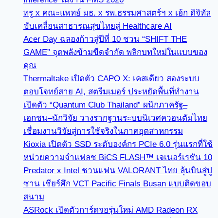
ทรู x คณะแพทย์ มธ. x รพ.ธรรมศาสตร์ฯ x เอ้ก ดิจิทัล
ขับเคลื่อนสาธารณสุขไทยสู่ Healthcare AI
Acer Day ฉลองก้าวสู่ปีที่ 10 ชวน “SHIFT THE
GAME” จุดพลังข้ามขีดจำกัด พลิกบทใหม่ในแบบของ
คุณ
Thermaltake เปิดตัว CAPO X: เคสเดียว สองระบบ
ตอบโจทย์สาย AI, สตรีมเมอร์ ประหยัดพื้นที่ทำงาน
เปิดตัว “Quantum Club Thailand” ผนึกภาครัฐ–
เอกชน–นักวิจัย วางรากฐานระบบนิเวศควอนตัมไทย
เชื่อมงานวิจัยสู่การใช้จริงในภาคอุตสาหกรรม
Kioxia เปิดตัว SSD ระดับองค์กร PCIe 6.0 รุ่นแรกที่ใช้
หน่วยความจำแฟลช BiCS FLASH™ เจเนอร์เรชัน 10
Predator x Intel ชวนแฟน VALORANT ไทย ลุ้นบินสู่ปู
ซาน เชียร์ศึก VCT Pacific Finals Busan แบบติดขอบ
สนาม
ASRock เปิดตัวการ์ดจอรุ่นใหม่ AMD Radeon RX