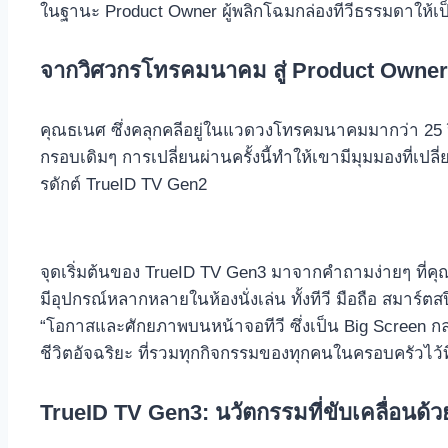
ในฐานะ Product Owner ผู้พลิกโฉมกล่องทีวีธรรมดาให้
จากวิศวกรโทรคมนาคม สู่ Product Owne
คุณธเนศ ซึ่งคลุกคลีอยู่ในแวดวงโทรคมนาคมมากว่า 25 ปี ต
กรอบเดิมๆ การเปลี่ยนผ่านครั้งนี้ทำให้เขามีมุมมองที่เ
รดักต์ TrueID TV Gen2
จุดเริ่มต้นของ TrueID TV Gen3 มาจากคำถามง่ายๆ ที่คุณธเน
มีอุปกรณ์หลากหลายในห้องนั่งเล่น ทั้งทีวี มือถือ สมาร์ต
“โอกาสและศักยภาพบนหน้าจอทีวี ซึ่งเป็น Big Screen กลาง
ชีวิตอัจฉริยะ ที่รวมทุกกิจกรรมของทุกคนในครอบครัวไว้ที
TrueID TV Gen3: นวัตกรรมที่ขับเคลื่อนด้