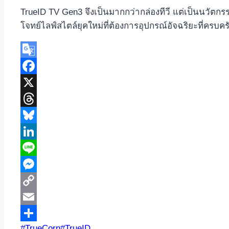
TrueID TV Gen3 จึงเป็นมากกว่ากล่องทีวี แต่เป็นนวัตก
โจทย์ไลฟ์สไตล์ยุคใหม่ที่ต้องการอุปกรณ์อัจฉริยะที่ครบ
Google
Translate
Facebook
X
Threads
Bluesky
LinkedIn
Line
Messenger
Copy
Link
Email
Post
#
TrueCorp
#
TrueID