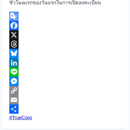
ชั่วโมงแรกของวันแรกในการเปิดลงทะเบียน
Google
Translate
Facebook
X
Threads
Bluesky
LinkedIn
Line
Messenger
Copy
Link
Email
Post
#
TrueCorp
Share
Tags: