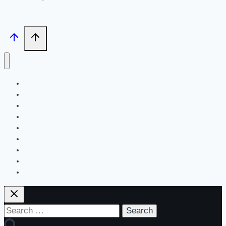
Search
Tech News
Review
Feature
Hardware
Software
New Products
PR News
Contact | About Us
Search
for: