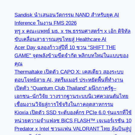
Sandisk นำเสนอนวัตกรรม NAND สำหรับยุค AI
Inference ในงาน FMS 2026
ทรู x คณะแพทย์ มธ. x รพ.ธรรมศาสตร์ฯ x เอ้ก ดิจิทัล
ขับเคลื่อนสาธารณสุขไทยสู่ Healthcare AI
Acer Day ฉลองก้าวสู่ปีที่ 10 ชวน “SHIFT THE
GAME” จุดพลังข้ามขีดจำกัด พลิกบทใหม่ในแบบของ
คุณ
Thermaltake เปิดตัว CAPO X: เคสเดียว สองระบบ
ตอบโจทย์สาย AI, สตรีมเมอร์ ประหยัดพื้นที่ทำงาน
เปิดตัว “Quantum Club Thailand” ผนึกภาครัฐ–
เอกชน–นักวิจัย วางรากฐานระบบนิเวศควอนตัมไทย
เชื่อมงานวิจัยสู่การใช้จริงในภาคอุตสาหกรรม
Kioxia เปิดตัว SSD ระดับองค์กร PCIe 6.0 รุ่นแรกที่ใช้
หน่วยความจำแฟลช BiCS FLASH™ เจเนอร์เรชัน 10
Predator x Intel ชวนแฟน VALORANT ไทย ลุ้นบินสู่ปู