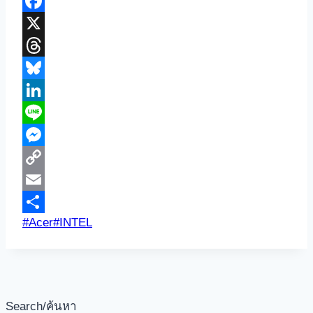
Google
Translate
Facebook
X
Threads
Bluesky
LinkedIn
Line
Messenger
Copy
Link
Email
Post
#
Acer
#
INTEL
Share
Tags:
Search/ค้นหา