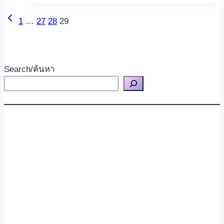
Previous
Page
1
…
27
28
29
Page
navigation
Search/ค้นหา