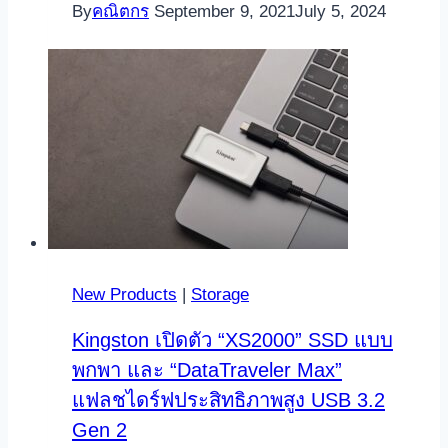
By
คณิตกร
September 9, 2021
July 5, 2024
New Products
|
Storage
Kingston เปิดตัว “XS2000” SSD แบบ
พกพา และ “DataTraveler Max”
แฟลชไดร์ฟประสิทธิภาพสูง USB 3.2
Gen 2