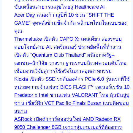
ขับเคลื่อนสาธารณสุขไทยสู่ Healthcare AI
Acer Day ฉลองก้าวสู่ปีที่ 10 ชวน “SHIFT THE
GAME” จุดพลังข้ามขีดจำกัด พลิกบทใหม่ในแบบของ
คุณ
Thermaltake เปิดตัว CAPO X: เคสเดียว สองระบบ
ตอบโจทย์สาย AI, สตรีมเมอร์ ประหยัดพื้นที่ทำงาน
เปิดตัว “Quantum Club Thailand” ผนึกภาครัฐ–
เอกชน–นักวิจัย วางรากฐานระบบนิเวศควอนตัมไทย
เชื่อมงานวิจัยสู่การใช้จริงในภาคอุตสาหกรรม
Kioxia เปิดตัว SSD ระดับองค์กร PCIe 6.0 รุ่นแรกที่ใช้
หน่วยความจำแฟลช BiCS FLASH™ เจเนอร์เรชัน 10
Predator x Intel ชวนแฟน VALORANT ไทย ลุ้นบินสู่ปู
ซาน เชียร์ศึก VCT Pacific Finals Busan แบบติดขอบ
สนาม
ASRock เปิดตัวการ์ดจอรุ่นใหม่ AMD Radeon RX
9050 Challenger 8GB เจาะกลุ่มเกมเมอร์ที่ต้องการ