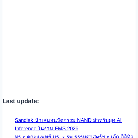
Last update:
Sandisk นำเสนอนวัตกรรม NAND สำหรับยุค AI
Inference ในงาน FMS 2026
ทรู x คณะแพทย์ มธ. x รพ.ธรรมศาสตร์ฯ x เอ้ก ดิจิทัล