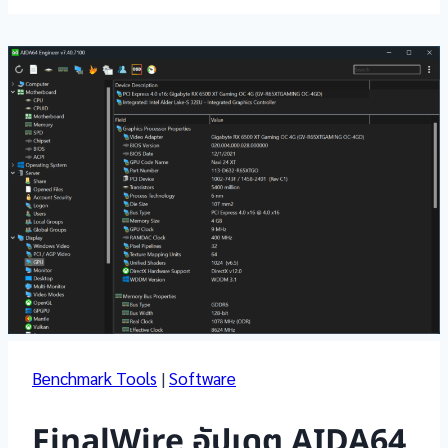
Benchmark Tools
|
Software
FinalWire อัปเดต AIDA64