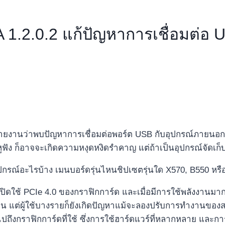
.2.0.2 แก้ปัญหาการเชื่อมต่อ U
ายงานว่าพบปัญหาการเชื่อมต่อพอร์ต USB กับอุปกรณ์ภายนอก ค
ือหูฟัง ก็อาจจะเกิดความหงุดหงิดรำคาญ แต่ถ้าเป็นอุปกรณ์จัดเก็
อุปกรณ์อะไรบ้าง เมนบอร์ดรุ่นไหนชิปเซตรุ่นใด X570, B550 หรื
ปิดใช้ PCIe 4.0 ของกราฟิกการ์ด และเมื่อมีการใช้พลังงานมาก
ต่ผู้ใช้บางรายก็ยังเกิดปัญหาแม้จะลองปรับการทำงานของสล๊อต PC
มไปถึงกราฟิกการ์ดที่ใช้ ซึ่งการใช้ฮาร์ดแวร์ที่หลากหลาย และก