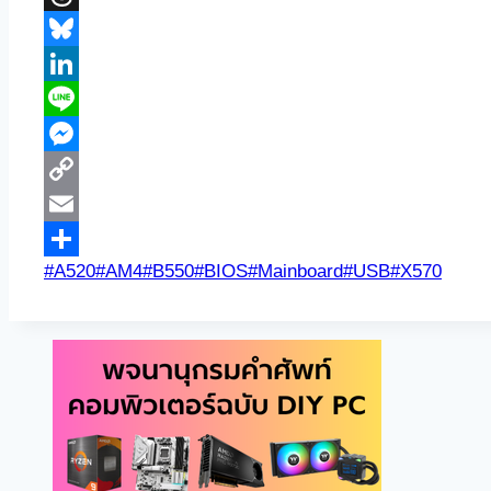
Threads
Bluesky
LinkedIn
Line
Messenger
Copy
Link
Email
Post
#
A520
#
AM4
#
B550
#
BIOS
#
Mainboard
#
USB
#
X570
Share
Tags: