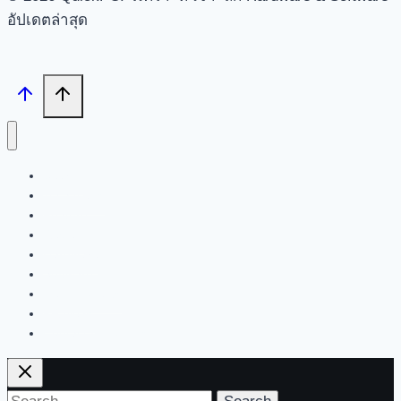
อัปเดตล่าสุด
Search
Tech News
Feature
Review
Hardware
Software
New Products
PR News
Contact | About Us
Search