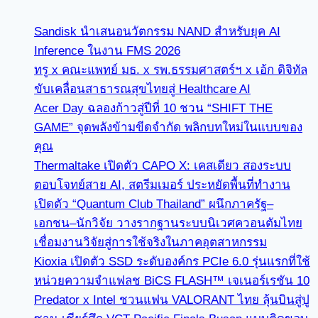
Sandisk นำเสนอนวัตกรรม NAND สำหรับยุค AI
Inference ในงาน FMS 2026
ทรู x คณะแพทย์ มธ. x รพ.ธรรมศาสตร์ฯ x เอ้ก ดิจิทัล
ขับเคลื่อนสาธารณสุขไทยสู่ Healthcare AI
Acer Day ฉลองก้าวสู่ปีที่ 10 ชวน “SHIFT THE
GAME” จุดพลังข้ามขีดจำกัด พลิกบทใหม่ในแบบของ
คุณ
Thermaltake เปิดตัว CAPO X: เคสเดียว สองระบบ
ตอบโจทย์สาย AI, สตรีมเมอร์ ประหยัดพื้นที่ทำงาน
เปิดตัว “Quantum Club Thailand” ผนึกภาครัฐ–
เอกชน–นักวิจัย วางรากฐานระบบนิเวศควอนตัมไทย
เชื่อมงานวิจัยสู่การใช้จริงในภาคอุตสาหกรรม
Kioxia เปิดตัว SSD ระดับองค์กร PCIe 6.0 รุ่นแรกที่ใช้
หน่วยความจำแฟลช BiCS FLASH™ เจเนอร์เรชัน 10
Predator x Intel ชวนแฟน VALORANT ไทย ลุ้นบินสู่ปู