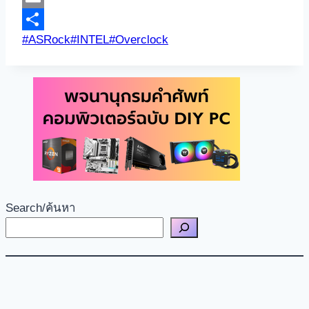
Link
Email
Post
#
ASRock
#
INTEL
#
Overclock
Share
Tags:
Search/ค้นหา